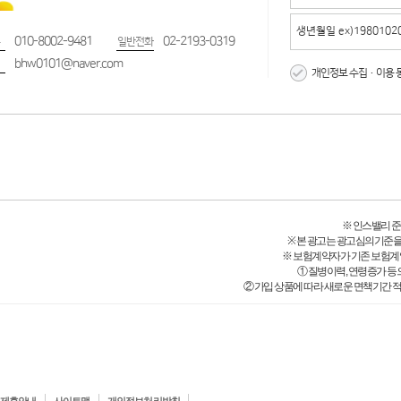
010-8002-9481
02-2193-0319
일반전화
bhw0101@naver.com
개인정보 수집·이용 
※ 인스밸리 준법감시
※ 본 광고는 광고심의기준을
※ 보험계약자가 기존 보험계
① 질병이력, 연령증가 등
② 가입 상품에 따라 새로운 면책기간 적