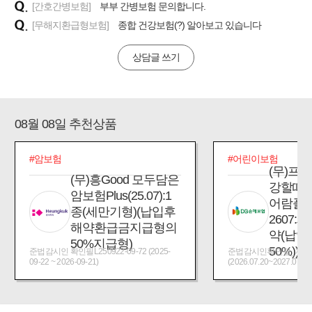
[간호간병보험]
부부 간병보험 문의합니다.
[무해지환급형보험]
종합 건강보험(?) 알아보고 있습니다
상담글 쓰기
08월 08일 추천상품
#암보험
#어린이보험
(무)프
(무)흥Good 모두담은
강할때
암보험Plus(25.07):1
어람플
종(세만기형)(납입후
2607:
해약환급금지급형의
약(납입
50%지급형)
50%))
준법감시인 확인필L250922-09-72 (2025-
준법감시인확인필_제2026
09-22 ~ 2026-09-21)
(2026.07.20~2027.07.19