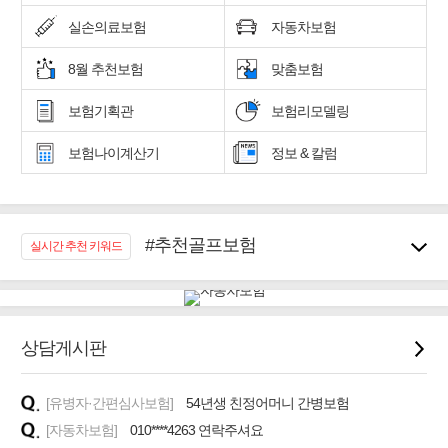
실손의료보험
자동차보험
8월 추천보험
맞춤보험
보험기획관
보험리모델링
보험나이계산기
정보 & 칼럼
#추천골프보험
실시간 추천 키워드
#우리집 화재, 도난대비
#노후대비 연금재테크!
#임플란트, 치아치료보장
#어린이 종합보장
상담게시판
#교통사고대비 운전자보험
#무해지 건강보험
[유병자·간편심사보험]
54년생 친정어머니 간병보험
#바뀌기전에 4세대 가입
[자동차보험]
010****4263 연락주셔요