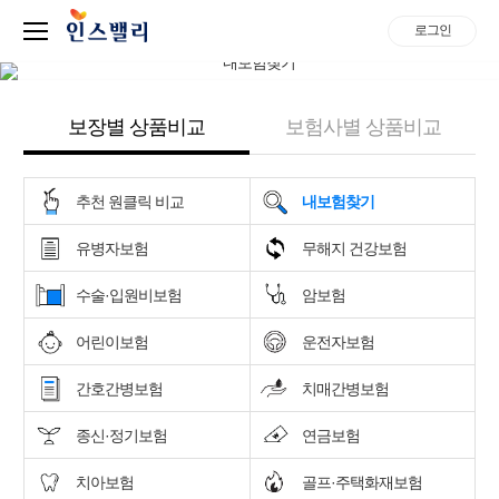
로그인
보장별 상품비교
보험사별 상품비교
추천 원클릭 비교
내보험찾기
유병자보험
무해지 건강보험
수술·입원비보험
암보험
어린이보험
운전자보험
간호간병보험
치매간병보험
종신·정기보험
연금보험
치아보험
골프·주택화재보험