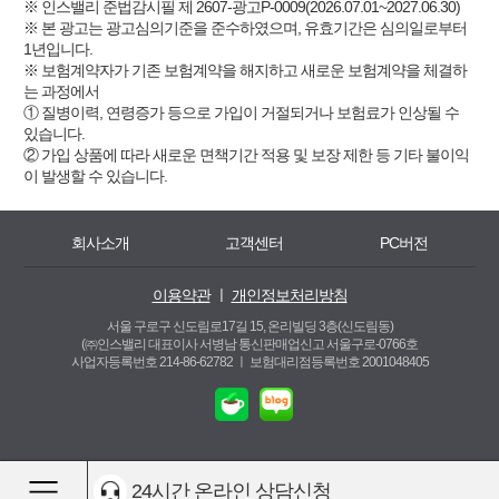
※ 인스밸리 준법감시필 제 2607-광고P-0009(2026.07.01~2027.06.30)
※ 본 광고는 광고심의기준을 준수하였으며, 유효기간은 심의일로부터
1년입니다.
※ 보험계약자가 기존 보험계약을 해지하고 새로운 보험계약을 체결하
는 과정에서
① 질병이력, 연령증가 등으로 가입이 거절되거나 보험료가 인상될 수
있습니다.
② 가입 상품에 따라 새로운 면책기간 적용 및 보장 제한 등 기타 불이익
이 발생할 수 있습니다.
회사소개
고객센터
PC버전
이용약관
ㅣ
개인정보처리방침
서울 구로구 신도림로17길 15, 온리빌딩 3층(신도림동)
(㈜인스밸리 대표이사 서병남 통신판매업신고 서울구로-0766호
사업자등록번호 214-86-62782 ㅣ
보험대리점등록번호 2001048405
24시간 온라인 상담신청