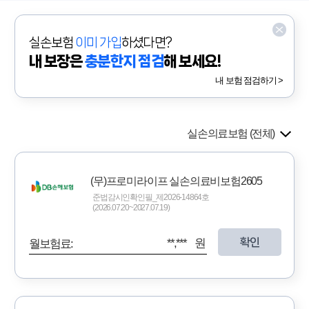
실손보험
이미 가입
하셨다면?
내 보장은
충분한지 점검
해 보세요!
내 보험 점검하기 >
실손의료보험 (전체)
(무)프로미라이프 실손의료비보험2605
준법감시인확인필_제2026-14864호
(2026.07.20~2027.07.19)
확인
**,*** 원
월보험료: