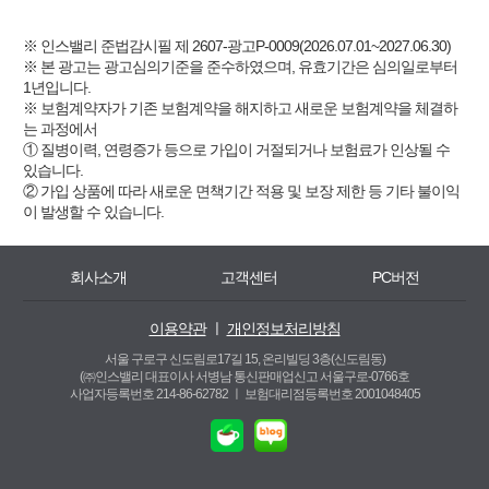
※ 인스밸리 준법감시필 제 2607-광고P-0009(2026.07.01~2027.06.30)
※ 본 광고는 광고심의기준을 준수하였으며, 유효기간은 심의일로부터
1년입니다.
※ 보험계약자가 기존 보험계약을 해지하고 새로운 보험계약을 체결하
는 과정에서
① 질병이력, 연령증가 등으로 가입이 거절되거나 보험료가 인상될 수
있습니다.
② 가입 상품에 따라 새로운 면책기간 적용 및 보장 제한 등 기타 불이익
이 발생할 수 있습니다.
회사소개
고객센터
PC버전
이용약관
ㅣ
개인정보처리방침
서울 구로구 신도림로17길 15, 온리빌딩 3층(신도림동)
(㈜인스밸리 대표이사 서병남 통신판매업신고 서울구로-0766호
사업자등록번호 214-86-62782 ㅣ
보험대리점등록번호 2001048405