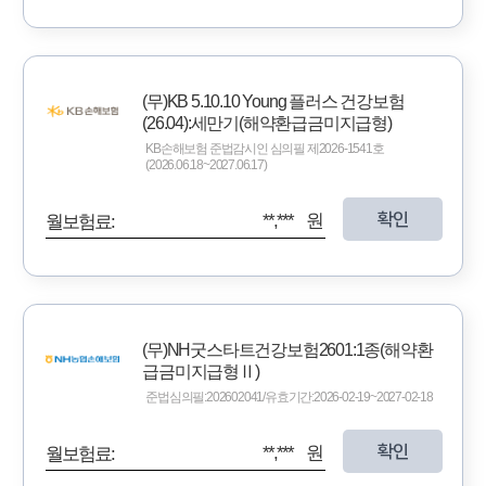
(무)KB 5.10.10 Young 플러스 건강보험
(26.04):세만기(해약환급금미지급형)
KB손해보험 준법감시인 심의필 제2026-1541호
(2026.06.18~2027.06.17)
확인
**,*** 원
월보험료:
(무)NH굿스타트건강보험2601:1종(해약환
급금미지급형Ⅱ)
준법심의필:202602041/유효기간:2026-02-19~2027-02-18
확인
**,*** 원
월보험료: