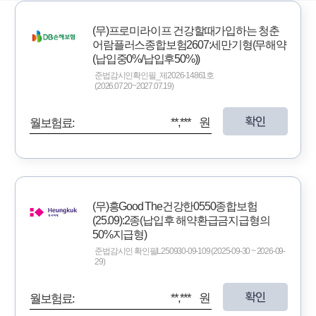
(무)프로미라이프 건강할때가입하는 청춘
어람플러스종합보험2607:세만기형(무해약
(납입중0%/납입후50%))
준법감시인확인필_제2026-14861호
(2026.07.20~2027.07.19)
확인
**,*** 원
월보험료:
(무)흥Good The건강한0550종합보험
(25.09):2종(납입후 해약환급금지급형의
50%지급형)
준법감시인 확인필L250930-09-109 (2025-09-30 ~ 2026-09-
29)
확인
**,*** 원
월보험료: