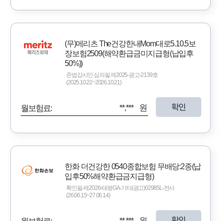
(무)메리츠 The건강한내Mom대로5.10.5보
장보험2509(해약환급금미지급형(납입후
50%))
준법감시인 심의필 제2025-광고-2139호
(2025.10.22~2026.10.21)
확인
**,*** 원
월보험료:
한화 더건강한 0540종합보험 무배당:2종(납
입후50%해약환급금지급형)
확인필-제2026-태평GA-기타(광고)02985L-전사
(26.06.15~27.06.14)
확인
**,*** 원