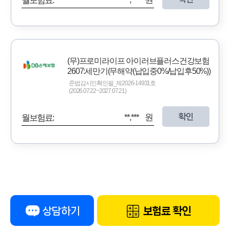
월보험료:
(무)프로미라이프 아이러브플러스건강보험
2607:세만기(무해약(납입중0%/납입후50%))
준법감시인확인필_제2026-14931호
(2026.07.22~2027.07.21)
확인
**,*** 원
월보험료:
상담하기
보험료 확인