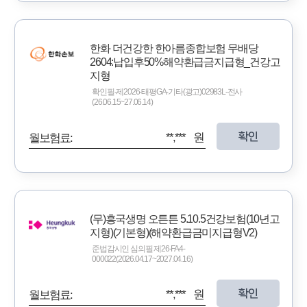
한화 더건강한 한아름종합보험 무배당
2604:납입후50%해약환급금지급형_건강고
지형
확인필-제2026-태평GA-기타(광고)02983L-전사
(26.06.15~27.06.14)
확인
**,*** 원
월보험료:
(무)흥국생명 오튼튼 5.10.5건강보험(10년고
지형)(기본형)(해약환급금미지급형V2)
준법감시인 심의필 제26-FA4-
000022(2026.04.17~2027.04.16)
확인
**,*** 원
월보험료: