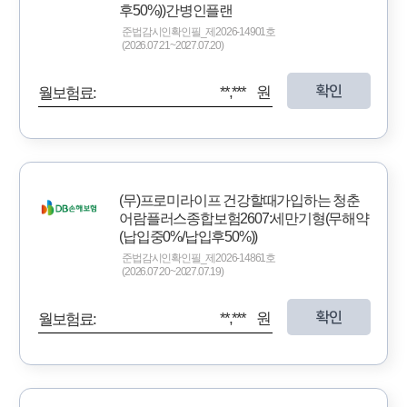
후50%))간병인플랜
준법감시인확인필_제2026-14901호
(2026.07.21~2027.07.20)
확인
**,*** 원
월보험료:
(무)프로미라이프 건강할때가입하는 청춘
어람플러스종합보험2607:세만기형(무해약
(납입중0%/납입후50%))
준법감시인확인필_제2026-14861호
(2026.07.20~2027.07.19)
확인
**,*** 원
월보험료: