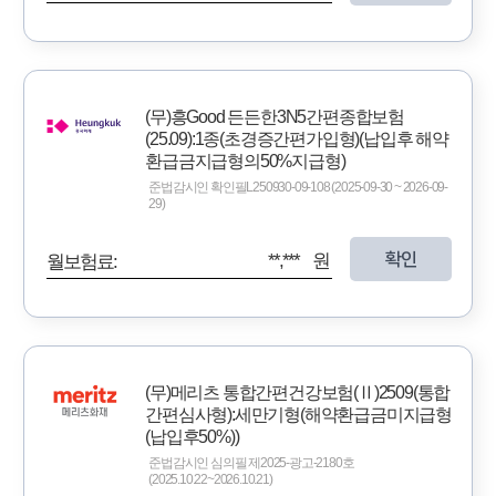
(무)흥Good 든든한3N5간편종합보험
(25.09):1종(초경증간편가입형)(납입후 해약
환급금지급형의50%지급형)
준법감시인 확인필L250930-09-108 (2025-09-30 ~ 2026-09-
29)
확인
**,*** 원
월보험료:
(무)메리츠 통합간편건강보험(Ⅱ)2509(통합
간편심사형):세만기형(해약환급금미지급형
(납입후50%))
준법감시인 심의필 제2025-광고-2180호
(2025.10.22~2026.10.21)