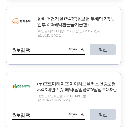
한화 더건강한 0540종합보험 무배당:2종(납
입후50%해약환급금지급형)
확인필-제2026-태평GA-기타(광고)02985L-전사
(26.06.15~27.06.14)
확인
**,*** 원
월보험료:
(무)프로미라이프 아이러브플러스건강보험
2607:세만기(무해약(납입중0%/납입후50%))
준법감시인확인필_제2026-14931호
(2026.07.22~2027.07.21)
확인
**,*** 원
월보험료: