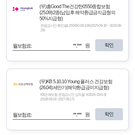
(무)흥Good The건강한0550종합보험
(25.09):2종(납입후 해약환급금지급형의
50%지급형)
준법감시인 확인필L250930-09-109 (2025-09-30 ~ 2026-09-
29)
확인
**,*** 원
월보험료:
(무)KB 5.10.10 Young 플러스 건강보험
(26.04):세만기(해약환급금미지급형)
KB손해보험 준법감시인 심의필 제2026-1541호
(2026.06.18~2027.06.17)
확인
**,*** 원
월보험료: