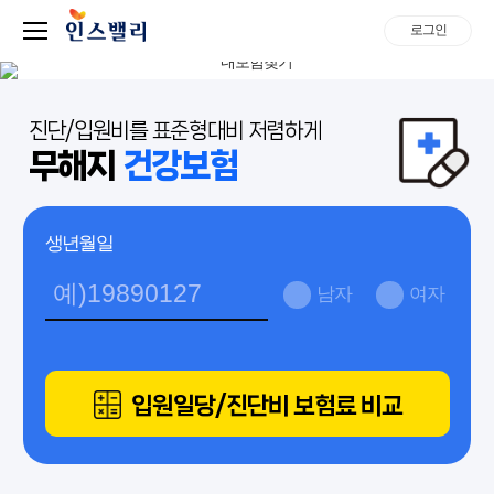
로그인
진단/입원비를 표준형대비 저렴하게
무해지
건강보험
생년월일
남자
여자
입원일당/진단비 보험료 비교