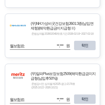
(무)NH가성비굿건강보험2601:3종(납입면
제형)(해약환급금미지급형Ⅱ)
준법심의필:202602040/유효기간:2026-02-19~2027-02-18
확인
**,*** 원
월보험료:
(무)알파Plus보장보험2509(해약환급금미지
급형(납입후50%))
준법감시인 심의필 제2025-광고-2178호
(2025.10.22~2026.10.21)
확인
**,*** 원
월보험료: