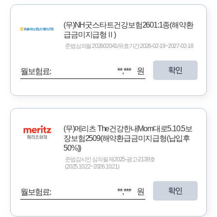
(무)NH굿스타트건강보험2601:1종(해약환
급금미지급형Ⅱ)
준법심의필:202602041/유효기간:2026-02-19~2027-02-18
확인
**,*** 원
월보험료:
(무)메리츠 The건강한내Mom대로5.10.5보
장보험2509(해약환급금미지급형(납입후
50%))
준법감시인 심의필 제2025-광고-2139호
(2025.10.22~2026.10.21)
확인
**,*** 원
월보험료: