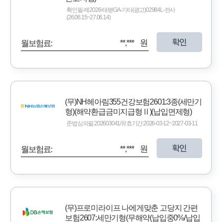
확인필-제2026-태평GA-기타(광고)02984L-전사
(26.06.15~27.06.14)
확인
**,*** 원
월보험료:
(무)NH헤아림355건강보험2601:3종(세만기
형)(해약환급금미지급형Ⅱ)(납입면제형)
준법심의필:202603041/유효기간:2026-03-12~2027-03-11
확인
**,*** 원
월보험료:
(무)프로미라이프 나에게맞춘 고당지 간편
보험2607:세만기형(무해약(납입중0%/납입