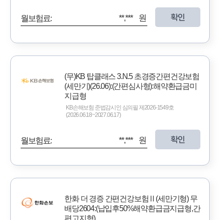
확인
**,*** 원
월보험료:
(무)KB 탑클래스 3.N.5 초경증간편건강보험
(세만기)(26.06):(간편심사형):해약환급금미
지급형
KB손해보험 준법감시인 심의필 제2026-1549호
(2026.06.18~2027.06.17)
확인
**,*** 원
월보험료:
한화 더 경증 간편건강보험Ⅱ(세만기형) 무
배당2604:(납입후50%해약환급금지급형,간
편고지형)