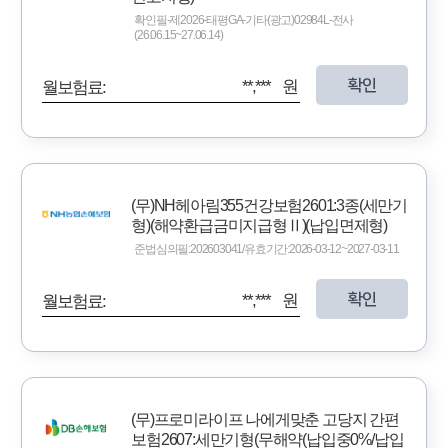
확인필-제2026-태평GA-기타(광고)02984L-전사
(26.06.15~27.06.14)
확인
**,*** 원
월보험료:
(무)NH헤아림355건강보험2601:3종(세만기
형)(해약환급금미지급형Ⅱ)(납입면제형)
준법심의필:202603041/유효기간:2026-03-12~2027-03-11
확인
**,*** 원
월보험료:
(무)프로미라이프 나에게맞춘 고당지 간편
보험2607:세만기형(무해약(납입중0%/납입