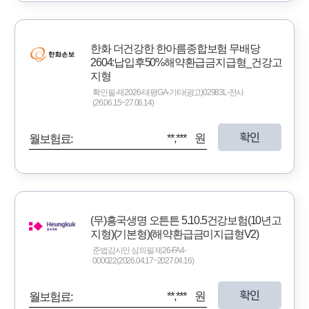
한화 더건강한 한아름종합보험 무배당
2604:납입후50%해약환급금지급형_건강고
지형
확인필-제2026-태평GA-기타(광고)02983L-전사
(26.06.15~27.06.14)
확인
**,*** 원
월보험료:
(무)흥국생명 오튼튼 5.10.5건강보험(10년고
지형)(기본형)(해약환급금미지급형V2)
준법감시인 심의필 제26-FA4-
000022(2026.04.17~2027.04.16)
확인
**,*** 원
월보험료: