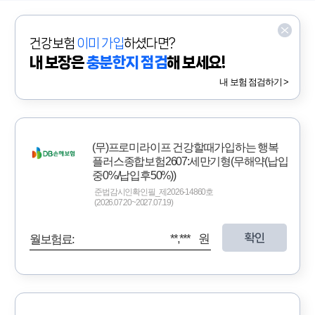
건강보험
이미 가입
하셨다면?
내 보장은
충분한지 점검
해 보세요!
내 보험 점검하기 >
(무)프로미라이프 건강할때가입하는 행복
플러스종합보험2607:세만기형(무해약(납입
중0%/납입후50%))
준법감시인확인필_제2026-14860호
(2026.07.20~2027.07.19)
확인
**,*** 원
월보험료: