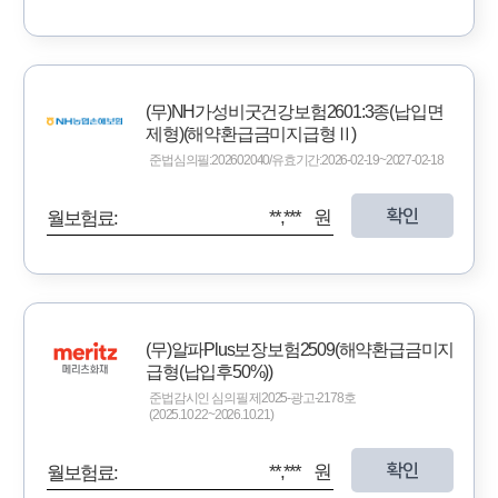
(무)NH가성비굿건강보험2601:3종(납입면
제형)(해약환급금미지급형Ⅱ)
준법심의필:202602040/유효기간:2026-02-19~2027-02-18
확인
**,*** 원
월보험료:
(무)알파Plus보장보험2509(해약환급금미지
급형(납입후50%))
준법감시인 심의필 제2025-광고-2178호
(2025.10.22~2026.10.21)
확인
**,*** 원
월보험료: