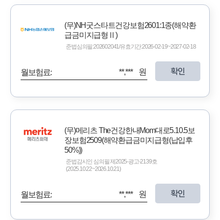
(무)NH굿스타트건강보험2601:1종(해약환
급금미지급형Ⅱ)
준법심의필:202602041/유효기간:2026-02-19~2027-02-18
확인
**,*** 원
월보험료:
(무)메리츠 The건강한내Mom대로5.10.5보
장보험2509(해약환급금미지급형(납입후
50%))
준법감시인 심의필 제2025-광고-2139호
(2025.10.22~2026.10.21)
확인
**,*** 원
월보험료: