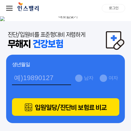
로그인
진단/입원비를 표준형대비 저렴하게
무해지
건강보험
생년월일
남자
여자
입원일당/진단비 보험료 비교