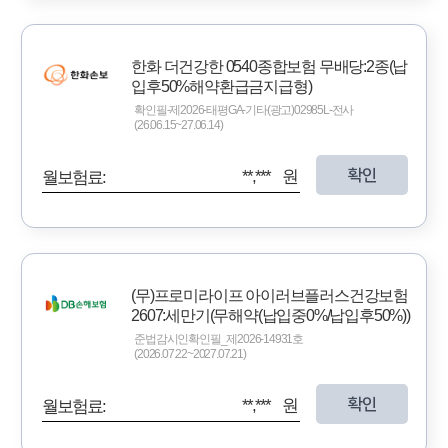
한화 더건강한 0540종합보험 무배당:2종(납
입후50%해약환급금지급형)
확인필-제2026-태평GA-기타(광고)02985L-전사
(26.06.15~27.06.14)
확인
**,*** 원
월보험료:
(무)프로미라이프 아이러브플러스건강보험
2607:세만기(무해약(납입중0%/납입후50%))
준법감시인확인필_제2026-14931호
(2026.07.22~2027.07.21)
확인
**,*** 원
월보험료: