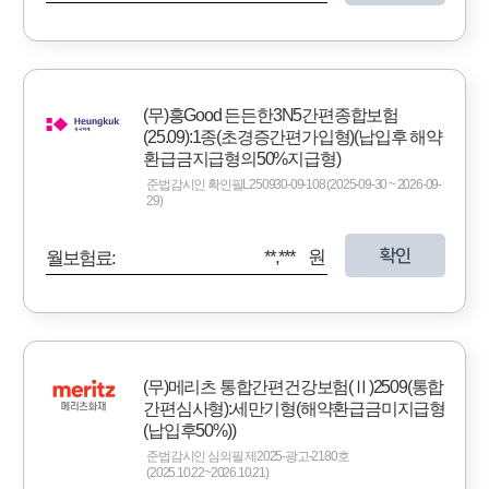
(무)흥Good 든든한3N5간편종합보험
(25.09):1종(초경증간편가입형)(납입후 해약
환급금지급형의50%지급형)
준법감시인 확인필L250930-09-108 (2025-09-30 ~ 2026-09-
29)
확인
**,*** 원
월보험료:
(무)메리츠 통합간편건강보험(Ⅱ)2509(통합
간편심사형):세만기형(해약환급금미지급형
(납입후50%))
준법감시인 심의필 제2025-광고-2180호
(2025.10.22~2026.10.21)