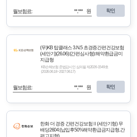
확인
**,*** 원
월보험료:
(무)KB 탑클래스 3.N.5 초경증간편건강보험
(세만기)(26.06):(간편심사형):해약환급금미
지급형
KB손해보험 준법감시인 심의필 제2026-1549호
(2026.06.18~2027.06.17)
확인
**,*** 원
월보험료:
한화 더 경증 간편건강보험Ⅱ(세만기형) 무
배당2604:(납입후50%해약환급금지급형,간
편고지형)