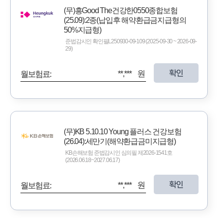
(무)흥Good The건강한0550종합보험
(25.09):2종(납입후 해약환급금지급형의
50%지급형)
준법감시인 확인필L250930-09-109 (2025-09-30 ~ 2026-09-
29)
확인
**,*** 원
월보험료:
(무)KB 5.10.10 Young 플러스 건강보험
(26.04):세만기(해약환급금미지급형)
KB손해보험 준법감시인 심의필 제2026-1541호
(2026.06.18~2027.06.17)
확인
**,*** 원
월보험료: