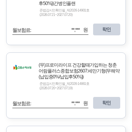
후50%))간병인플랜
준법감시인확인필_제2026-14901호
(2026.07.21~2027.07.20)
확인
**,*** 원
월보험료:
(무)프로미라이프 건강할때가입하는 청춘
어람플러스종합보험2607:세만기형(무해약
(납입중0%/납입후50%))
준법감시인확인필_제2026-14861호
(2026.07.20~2027.07.19)
확인
**,*** 원
월보험료: