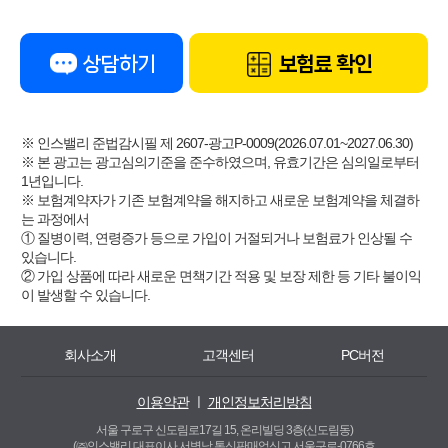
상담하기
보험료 확인
※ 인스밸리 준법감시필 제 2607-광고P-0009(2026.07.01~2027.06.30)
※ 본 광고는 광고심의기준을 준수하였으며, 유효기간은 심의일로부터
1년입니다.
※ 보험계약자가 기존 보험계약을 해지하고 새로운 보험계약을 체결하
는 과정에서
① 질병이력, 연령증가 등으로 가입이 거절되거나 보험료가 인상될 수
있습니다.
② 가입 상품에 따라 새로운 면책기간 적용 및 보장 제한 등 기타 불이익
이 발생할 수 있습니다.
회사소개
고객센터
PC버전
이용약관
ㅣ
개인정보처리방침
서울 구로구 신도림로17길 15, 온리빌딩 3층(신도림동)
(㈜인스밸리 대표이사 서병남 통신판매업신고 서울구로-0766호