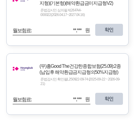
지형)(기본형)(해약환급금미지급형V2)
준법감시인 심의필 제26-FA4-
000022(2026.04.17~2027.04.16)
확인
**,*** 원
월보험료:
(무)흥Good The건강한종합보험(25.09):2종
(납입후 해약환급금지급형의50%지급형)
준법감시인 확인필L250922-09-74 (2025-09-22 ~ 2026-09-
21)
확인
**,*** 원
월보험료: