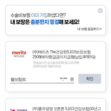
수술비보험
이미 가입
하셨다면?
내 보장은
충분한지 점검
해 보세요!
내 보험 점검하기 >
(무)메리츠 The건강한5.10.5보장보험
2509(해약환급금미지급형(납입후50%))
준법감시인 심의필 제2025-광고-2179호
(2025.10.22~2026.10.21)
확인
**,*** 원
월보험료:
(무)흥국생명 오튼튼 5.10.5건강보험(10년고