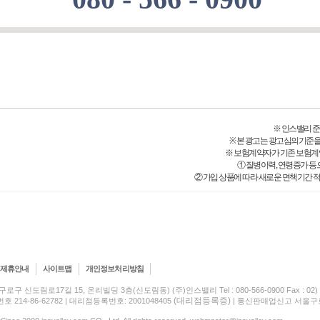
※ 인스밸리 준법감시
※ 본 광고는 광고심의기준을
※ 보험계약자가 기존 보험계
① 질병이력, 연령증가 등
② 가입 상품에 따라 새로운 면책기간 적
제휴안내
사이트맵
개인정보처리방침
구로구 신도림로17길 15, 온리빌딩 3층(신도림동) (주)인스밸리 Tel : 080-566-0900 Fax : 02) 5
(대리점등록증)
214-86-62782 | 대리점등록번호: 2001048405
| 통신판매업신고 서울구로-