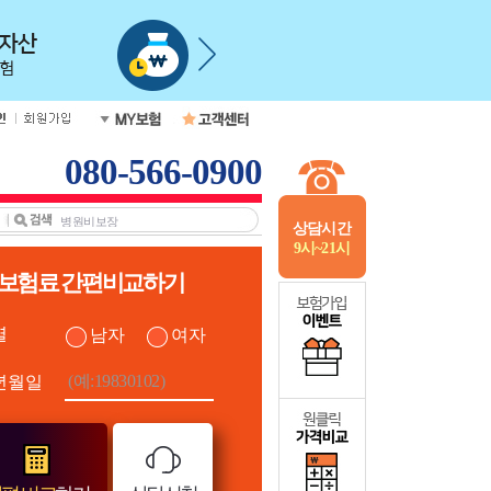
080-566-0900
상담시간
9시~21시
보험료 간편비교하기
별
남자
여자
년월일