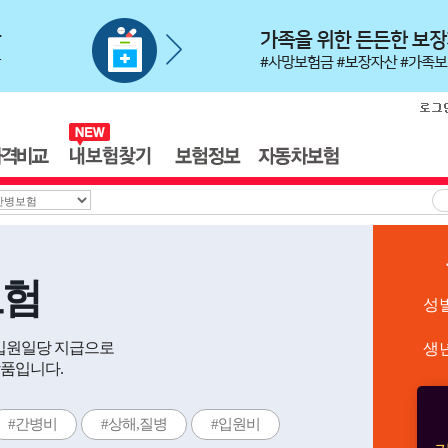
보험
성
 입원일당 지급으로
생
품입니다.
#간병비
#상해,질병
#입원비