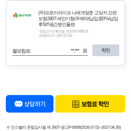
(무)프로미라이프 나에게맞춘 고당지 간편
보험2607:세만기형(무해약(납입중0%/납입
후50%))간병인플랜
준법감시인확인필_제2026-14901호
(2026.07.21~2027.07.20)
확인
**,*** 원
월보험료:
상담하기
보험료 확인
※ 인스밸리 준법감시필 제 2607-광고P-0009(2026.07.01~2027.06.30)