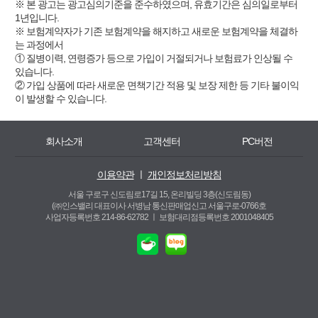
※ 본 광고는 광고심의기준을 준수하였으며, 유효기간은 심의일로부터
1년입니다.
※ 보험계약자가 기존 보험계약을 해지하고 새로운 보험계약을 체결하
는 과정에서
① 질병이력, 연령증가 등으로 가입이 거절되거나 보험료가 인상될 수
있습니다.
② 가입 상품에 따라 새로운 면책기간 적용 및 보장 제한 등 기타 불이익
이 발생할 수 있습니다.
회사소개
고객센터
PC버전
이용약관
ㅣ
개인정보처리방침
서울 구로구 신도림로17길 15, 온리빌딩 3층(신도림동)
(㈜인스밸리 대표이사 서병남 통신판매업신고 서울구로-0766호
사업자등록번호 214-86-62782 ㅣ
보험대리점등록번호 2001048405