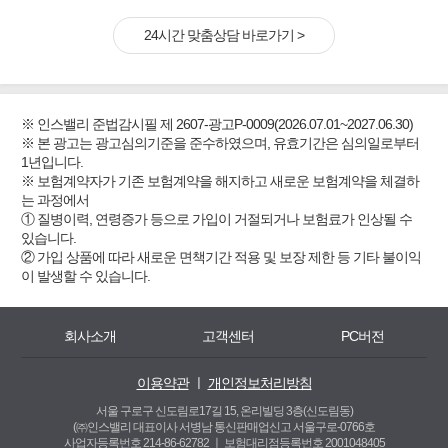
24시간 맞춤상담 바로가기 >
※ 인스밸리 준법감시필 제 2607-광고P-0009(2026.07.01~2027.06.30)
※ 본 광고는 광고심의기준을 준수하였으며, 유효기간은 심의일로부터
1년입니다.
※ 보험계약자가 기존 보험계약을 해지하고 새로운 보험계약을 체결하
는 과정에서
① 질병이력, 연령증가 등으로 가입이 거절되거나 보험료가 인상될 수
있습니다.
② 가입 상품에 따라 새로운 면책기간 적용 및 보장 제한 등 기타 불이익
이 발생할 수 있습니다.
회사소개
고객센터
PC버전
이용약관
ㅣ
개인정보처리방침
서울 구로구 신도림로17길 15, 온리빌딩 3층(신도림동)
(㈜인스밸리 대표이사 서병남 통신판매업신고 서울구로-0766호
사업자등록번호 214-86-62782 ㅣ
보험대리점등록번호 2001048405