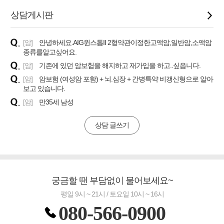
상담게시판
[암]
안녕하세요.AIG윈스톱II 2형약관이정한고액암,일반암,소액암
종류를알고싶어요.
[암]
기존에 있던 암보험을 해지하고 재가입을 하고..싶읍니다.
[암]
암보험 (여성암 포함) + 뇌.심장 + 간병특약 비갱신형으로 알아
보고 있습니다.
[암]
만35세 남성
상담 글쓰기
궁금할 땐 부담없이 물어보세요~
평일 9시 ~ 21시 / 토요일 10시 ~ 16시
080-566-0900