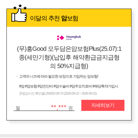
이달의 추천
암
보험
(무)흥Good 모두담은암보험Plus(25.07):1
종(세만기형)(납입후 해약환급금지급형
의 50%지급형)
고객의 니즈에 따라 필요한 보장으로 가입하는 암보험!
#암 #암보험 #암진단비 #암수술비 #암주요치료비 #해당특약가입시
준법감시인 확인필L250922-09-72 (2025-09-22 ~ 2026-09-21)
자세히보기
**,***
월
원